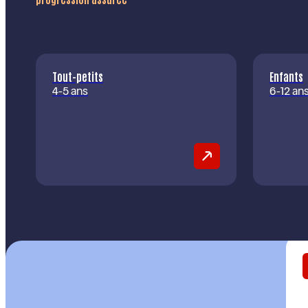
Tout-petits
Enfants
4-5 ans
6-12 an