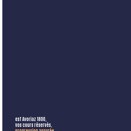
esf Avoriaz 1800,
vos cours réservés,
progression assurée