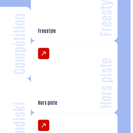
Freestyle
Compétition
Freestyle
Hors piste
Hors piste
Handiski