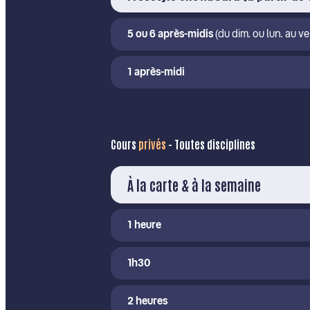
5 ou 6 après-midis
(du dim. ou lun. au ve
1 après-midi
Cours
privés
- Toutes disciplines
À la carte & à la semaine
1 heure
1h30
2 heures