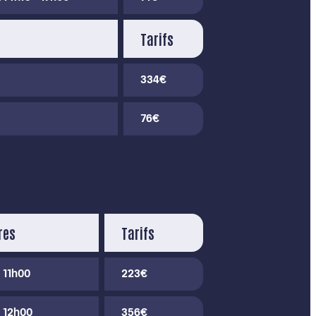
Tarifs
334€
76€
res
Tarifs
 11h00
223€
- 12h00
356€