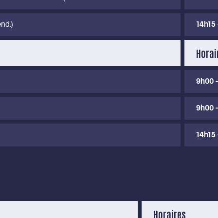
end.)
14h15 
Horai
9h00 -
9h00 
14h15 
Horaires