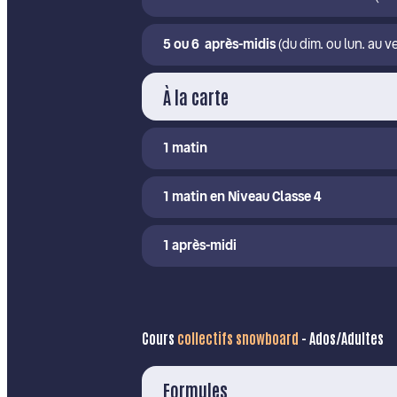
5 ou 6 après-midis
(du dim. ou lun. au v
À la carte
1 matin
1 matin en Niveau Classe 4
1 après-midi
Cours
collectifs
snowboard
- Ados/Adultes
Formules