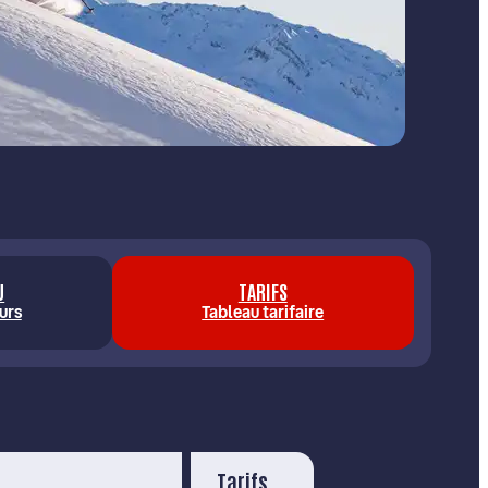
U
TARIFS
urs
Tableau tarifaire
Tarifs