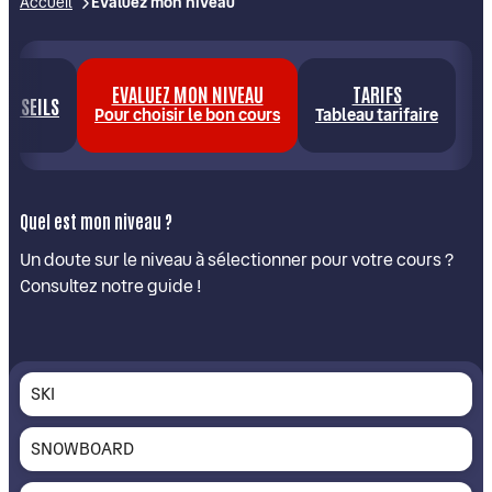
Accueil
Evaluez mon niveau
EVALUEZ MON NIVEAU
TARIFS
CONSEILS
Pour choisir le bon cours
Tableau tarifaire
Quel est mon niveau ?
Un doute sur le niveau à sélectionner pour votre cours ?
Consultez notre guide !
SKI
SNOWBOARD